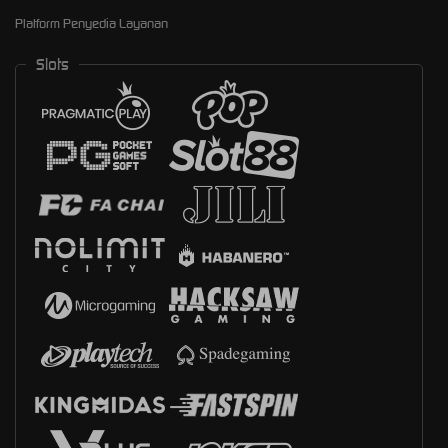
Platform Penyedia Layanan
Slots