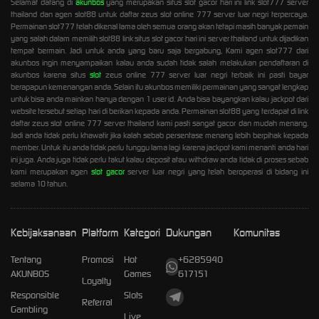
Selamat datang di
akunbos
yang merupakan situs slot gacor hari ini link slot777 server
thailand dan agen slot88 untuk daftar zeus slot online 777 server luar negri terpercaya.
Permainan slot777 telah dikenal lama oleh semua orang akan tetapi masih banyak pemain
yang salah dalam memilih slot88 link situs slot gacor hari ini server thailand untuk dijadikan
tempat bermain. Jadi untuk anda yang baru saja bergabung, Kami agen slot777 dari
akunbos ingin menyampaikan kalau anda sudah tidak salah melakukan pendaftaran di
akunbos karena situs
slot
zeus online 777 server luar negri terbaik ini pasti bayar
berapapun kemenangan anda. Selain itu akunbos memiliki permainan yang sangat lengkap
untuk bisa anda mainkan hanya dengan 1 user id. Anda bisa bayangkan kalau jackpot dari
website tersebut setiap hari di berikan kepada anda. Permainan slot88 yang terdapat di link
daftar zeus slot online 777 server thailand kami pasti sangat gacor dan mudah menang.
Jadi anda tidak perlu khawatir jika kalah sebab persentase menang lebih berpihak kepada
member. Untuk itu anda tidak perlu tunggu lama lagi karena jackpot kami menanti anda hari
ini juga. Anda juga tidak perlu takut kalau deposit atau withdraw anda tidak di proses sebab
kami merupakan agen
slot gacor
server luar negri yang telah beroperasi di bidang ini
selama 10 tahun.
Kebijaksanaan
Platform
Kategori
Dukungan
Komunitas
Tentang
Promosi
Hot
+6285940
AKUNBOS
Games
617151
Loyalty
Responsible
Slots
Referral
Gambling
Live