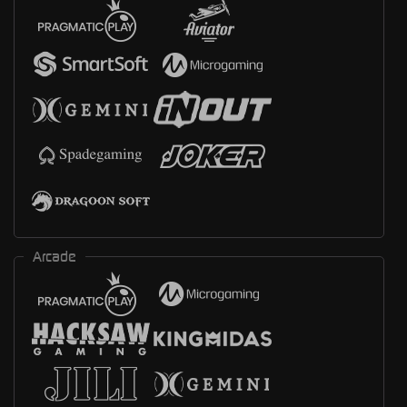
Arcade