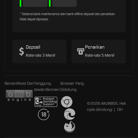
* Selama bank maintenance dan bank offline deposit dan penarikan
tidak dapat diproses
Deposit
Penarikan
Rata-rata 3 Menit
Rata-rata 5 Menit
Bersertifikasi Dari
Tanggung
Browser Yang
Jawab Bermain
Didukung
©2026 AKUNBOS. Hak
cipta dilindungi | 18+