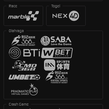
Race
Togel
Olahraga
Crash Game