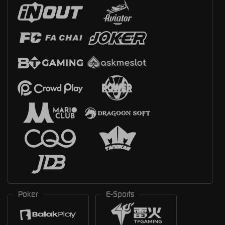
Poker
E-Sports