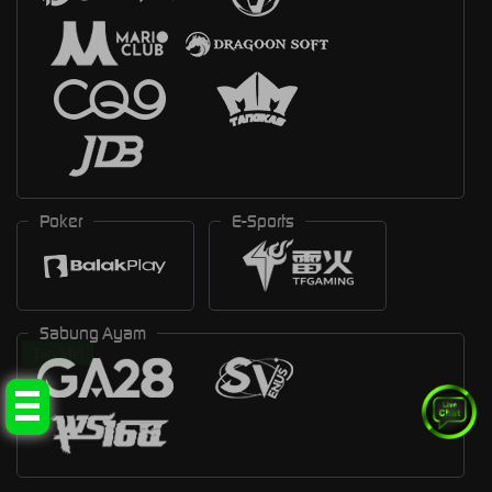
Poker
E-Sports
Sabung Ayam
Tap Me!