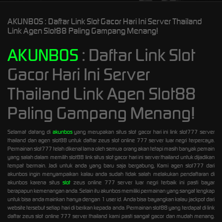
AKUNBOS : Daftar Link Slot Gacor Hari Ini Server Thailand
Link Agen Slot88 Paling Gampang Menang!
AKUNBOS
: Daftar Link Slot
Gacor Hari Ini Server
Thailand Link Agen Slot88
Paling Gampang Menang!
Selamat datang di
akunbos
yang merupakan situs slot gacor hari ini link slot777 server
thailand dan agen slot88 untuk daftar zeus slot online 777 server luar negri terpercaya.
Permainan slot777 telah dikenal lama oleh semua orang akan tetapi masih banyak pemain
yang salah dalam memilih slot88 link situs slot gacor hari ini server thailand untuk dijadikan
tempat bermain. Jadi untuk anda yang baru saja bergabung, Kami agen slot777 dari
akunbos ingin menyampaikan kalau anda sudah tidak salah melakukan pendaftaran di
akunbos karena situs
slot
zeus online 777 server luar negri terbaik ini pasti bayar
berapapun kemenangan anda. Selain itu akunbos memiliki permainan yang sangat lengkap
untuk bisa anda mainkan hanya dengan 1 user id. Anda bisa bayangkan kalau jackpot dari
website tersebut setiap hari di berikan kepada anda. Permainan slot88 yang terdapat di link
daftar zeus slot online 777 server thailand kami pasti sangat gacor dan mudah menang.