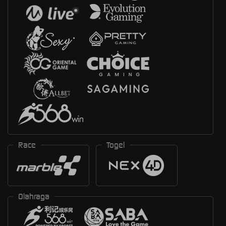
Race
Togel
Olahraga