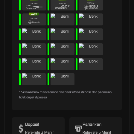
* Selama bank maintenance dan bank offline deposit dan penarikan
tidak dapat diproses
Deposit
Penarikan
Rata-rata 3 Menit
Rata-rata 5 Menit