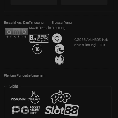
Bersertifikasi Dari
Tanggung
Browser Yang
Jawab Bermain
Didukung
©2026 AKUNBOS. Hak
cipta dilindungi | 18+
Platform Penyedia Layanan
Slots