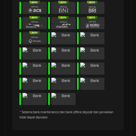
* Selama bank maintenance dan bank offline deposit dan penarikan
tidak dapat diproses