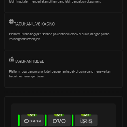
lebih tinggi, dan menyediakan pilihan yang lebih banyak untuk pemain.
TARUHAN LIVE KASINO
Platform Pilihan bagi perusahaan-perusahaan terbaik di dunia, dengan pilihan
variasi game terbanyak
TARUHAN TOGEL
Platform togel yang menarik dari perusahan terbaik di dunia yang menawarkan
hadiah kemenangan besar