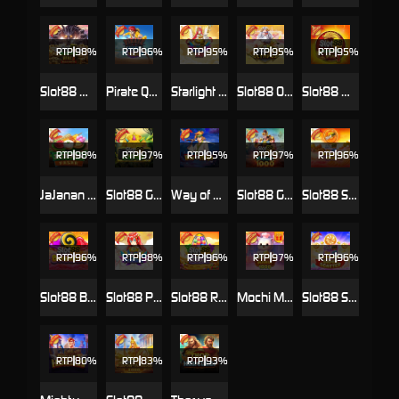
RTP
98%
RTP
96%
RTP
95%
RTP
95%
RTP
95%
Slot88 Mahjong Wins 3 Black Scatter
Pirate Quest 1000
Starlight Princess 1000
Slot88 Olympus
Slot88 Mahjong Wins 2
RTP
98%
RTP
97%
RTP
95%
RTP
97%
RTP
96%
JaJanan Pasar
Slot88 Gems
Way of Ninja
Slot88 Gates of Gatot Kaca 1000
Slot88 Sweet Bonanza 1000
RTP
96%
RTP
98%
RTP
96%
RTP
97%
RTP
96%
Slot88 Bonanza
Slot88 Princess
Slot88 Rush
Mochi Mania 1000
Slot88 Sweet Bonanza Super Scatter
RTP
80%
RTP
83%
RTP
93%