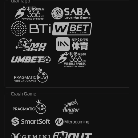
Olahraga
Crash Game