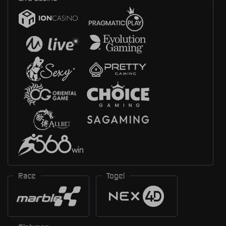
Race
Togel