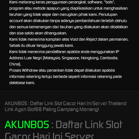
Kami melarang keras penggunaan perangkat, software, "bots",
program atau metode apapun yang diaplikasikan untuk menghasilkan
taruhan yang tidak wajar dan merugikan pihak kami. Penutupan
account akan dilakukan tanpa adanya pemberitahuan terlebih dahulu
dan semua kemenangan dari taruhan yang dilakukan akan dibatalkan
dan sisa saldo akan dihanguskan.
Kami tidak menerima komplain atas Void dan Reject dalam permainan,
Sebab itu diluar tanggung jawab kami.
Kami tidak menerima pendaftaran apabila anda menggunakan IP
Address Luar Negri (Malaysia, Singapore, Hongkong, Cambodia,
China).
Proses Withdraw atau penarikan tidak dapat dilakukan apabila
informasi rekening tertuju berbeda seperti informasi rekening pada
database kami.
AKUNBOS : Daftar Link Slot Gacor Hari Ini Server Thailand
Link Agen Slot88 Paling Gampang Menang!
AKUNBOS
: Daftar Link Slot
Gacor Hari Ini Server