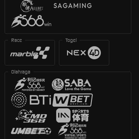
Race
Togel
Olahraga