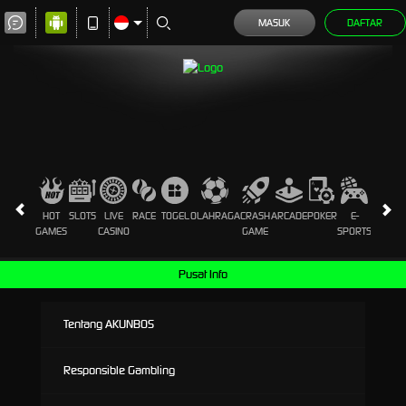
MASUK
DAFTAR
HOT
SLOTS
LIVE
RACE
TOGEL
OLAHRAGA
CRASH
ARCADE
POKER
E-
SABUN
GAMES
CASINO
GAME
SPORTS
AYAM
Pusat Info
Tentang AKUNBOS
Responsible Gambling