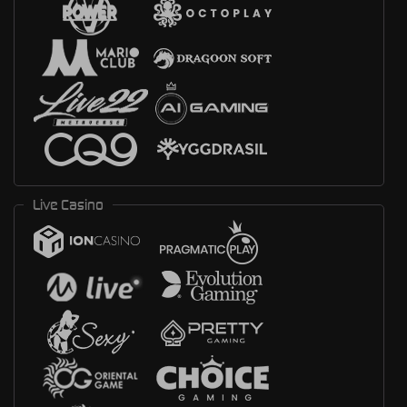
Live Casino