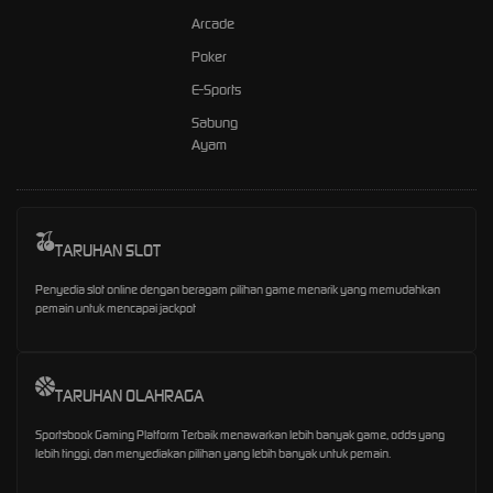
Arcade
Poker
E-Sports
Sabung
Ayam
TARUHAN SLOT
Penyedia slot online dengan beragam pilihan game menarik yang memudahkan
pemain untuk mencapai jackpot
TARUHAN OLAHRAGA
Sportsbook Gaming Platform Terbaik menawarkan lebih banyak game, odds yang
lebih tinggi, dan menyediakan pilihan yang lebih banyak untuk pemain.