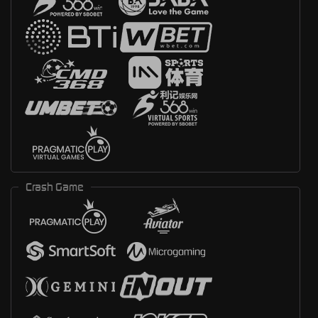
Crash Game