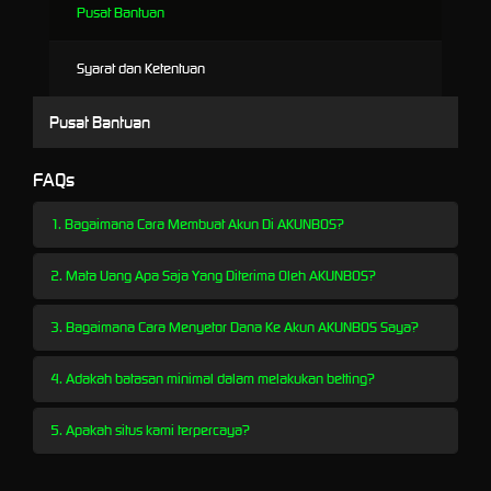
Pusat Bantuan
Syarat dan Ketentuan
Pusat Bantuan
FAQs
1. Bagaimana Cara Membuat Akun Di AKUNBOS?
2. Mata Uang Apa Saja Yang Diterima Oleh AKUNBOS?
3. Bagaimana Cara Menyetor Dana Ke Akun AKUNBOS Saya?
4. Adakah batasan minimal dalam melakukan betting?
5. Apakah situs kami terpercaya?