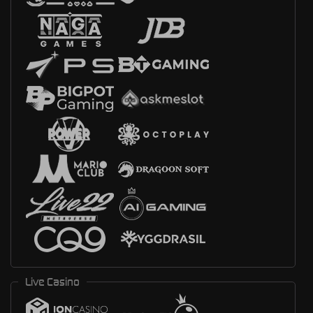
Live Casino