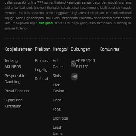
daftar zeus slot online 777 server thailand kami pasti sangat gacor dan mudah menang.
Jadi anda tidak perlu khawatir jika kalah sebab persentase menang lebih berpihak kepada
member. Untuk itu anda tidak perlu tunggu lama lagi karena jackpot kami menanti anda hari
ini juga. Anda juga tidak perlu takut kalau deposit atau withdraw anda tidak di proses sebab
kami merupakan agen
slot gacor
server luar negri yang telah beroperasi di bidang ini
selama 10 tahun.
Kebijaksanaan
Platform
Kategori
Dukungan
Komunitas
Tentang
Promosi
Hot
+6285940
AKUNBOS
Games
617151
Loyalty
Responsible
Slots
Referral
Gambling
Live
Pusat Bantuan
Casino
Syarat dan
Race
Ketentuan
Togel
Olahraga
Crash
Game