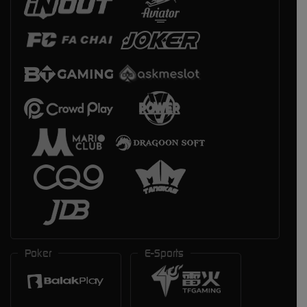
Poker
E-Sports