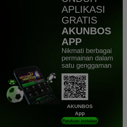
Scatter
APLIKASI
dedi****m
GRATIS
IDR
3,310,650.00
Starlight Princess
AKUNBOS
n***y
APP
IDR
3,063,900.00
Spellmaster
Nikmati berbagai
s****7
permainan dalam
IDR
3,000,000.00
satu genggaman
Gates of Olympus 1000
aku****b
IDR
2,907,600.00
Gates of Olympus 1000
dedi****m
IDR
2,479,300.00
Starlight Princess
AKUNBOS
App
dedi****m
IDR
2,407,750.00
Panduan instalasi
Starlight Princess