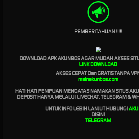
PEMBERITAHUAN !!!!!
DOWNLOAD APK AKUNBOS AGAR MUDAH AKSES SITU
LINK DOWNLOAD
AKSES CEPAT Dan GRATIS TANPA VP
mainakunbos.com
HATI-HATI PENIPUAN MENGATAS NAMAKAN SITUS AK
DEPOSIT HANYA MELALUI LIVECHAT, TELEGRAM & W
UNTUK INFO LEBIH LANJUT HUBUNGI
AKU
DISINI
TELEGRAM