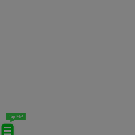
Tap Me!