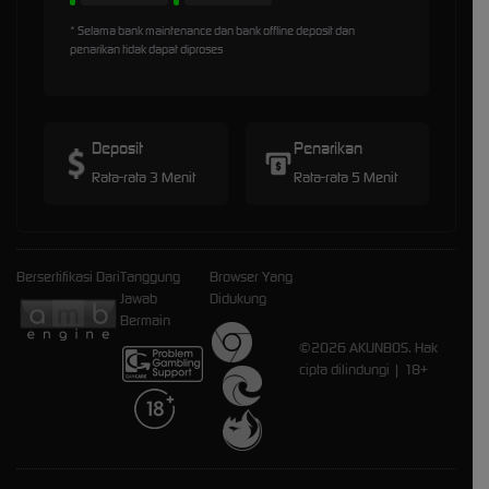
* Selama bank maintenance dan bank offline deposit dan
penarikan tidak dapat diproses
Deposit
Penarikan
Rata-rata 3 Menit
Rata-rata 5 Menit
Bersertifikasi Dari
Tanggung
Browser Yang
Jawab
Didukung
Bermain
©2026 AKUNBOS. Hak
cipta dilindungi | 18+