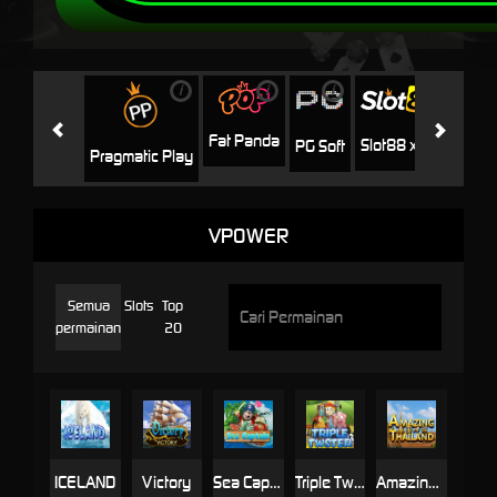
i
i
i
i
i
Facha
Fat Panda
Slot88 x PP
PG Soft
Pragmatic Play
VPOWER
Semua
Slots
Top
permainan
20
ICELAND
Victory
Sea Captain
Triple Twister
Amazing Thailand