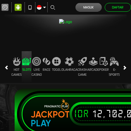
MASUK
DAFTAR
HOT
SLOTS
LIVE
RACE
TOGEL
OLAHRAGA
CRASH
ARCADE
POKER
E-
SABUN
GAMES
CASINO
GAME
SPORTS
AYAM
IDR
12,702,
JACKPOT
PLAY