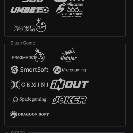
Crash Game
Arcade