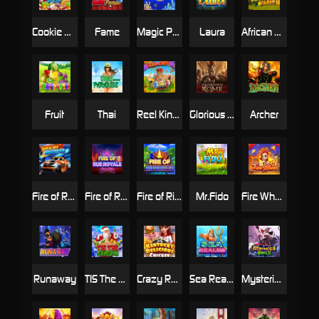
Cookie Pop
Fame
Magic Pearl
Laura
African Wildlife
Fruit
Thai
Reel King Mega
Glorious Rome
Archer
Fire of Route 66
Fire of Rue Royale
Fire of Riverside
Mr.Fido
Fire Wheel
Runaway
TIS The Season
Crazy Restaurant
Sea Realms
Mysterious Witch