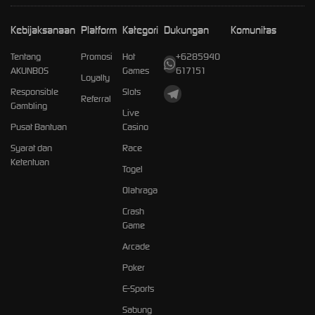
Kebijaksanaan
Platform
Kategori
Dukungan
Komunitas
Tentang
Promosi
Hot
+6285940
AKUNBOS
Games
617151
Loyalty
Responsible
Slots
Referral
Gambling
Live
Pusat Bantuan
Casino
Syarat dan
Race
Ketentuan
Togel
Olahraga
Crash
Game
Arcade
Poker
E-Sports
Sabung