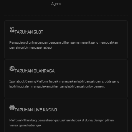
Ayam
TARUHAN SLOT
Penyedia slot online dengan beragam pilihan game menarik yang memudahkan
pemain untuk mencapai jackpot
TARUHAN OLAHRAGA
Sportsbook Gaming Platform Terbaik menawarkan lebih banyak game, odds yang
lebih tinggi, dan menyediakan pilihan yang lebih banyak untuk pemain.
TARUHAN LIVE KASINO
Platform Pilihan bagi perusahaan-perusahaan terbaik di dunia, dengan pilihan
variasi game terbanyak