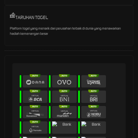
TARUHAN TOGEL
Platform togel yang menarik dari perusahan terbaik di dunia yang menawarkan
hadiah kemenangan besar