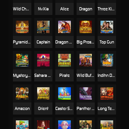
Wild Chuco
NvXia
Alice
Dragon
Three Kingdoms
Pyramid Adventure
Captain
Dragon City
Big Prosperity
Top Gun
Mystery Reels Power Reels
Sahara Gold
Pirate
Wild Buffalo
Indihn Dkehming
Amazon
Orient
Caster Surprise
Panther Moon
Long Teng Hu Xiao