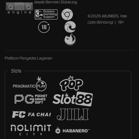
Jawab Bermain
Didukung
©2026 AKUNBOS. Hak
cipta dilindungi | 18+
Platform Penyedia Layanan
Slots