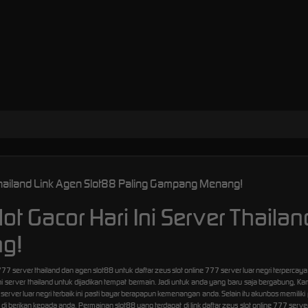
 Thailand Link Agen Slot88 Paling Gampang Menang!
Slot Gacor Hari Ini Server Thail
g!
ot777 server thailand dan agen slot88 untuk daftar zeus slot online 777 server luar negri terperc
 ini server thailand untuk dijadikan tempat bermain. Jadi untuk anda yang baru saja bergabung,
server luar negri terbaik ini pasti bayar berapapun kemenangan anda. Selain itu akunbos memil
ri di berikan kepada anda. Permainan slot88 yang terdapat di link daftar zeus slot online 777 serv