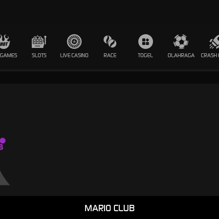
 GAMES
SLOTS
LIVE CASINO
RACE
TOGEL
OLAHRAGA
CRASH
MARIO CLUB