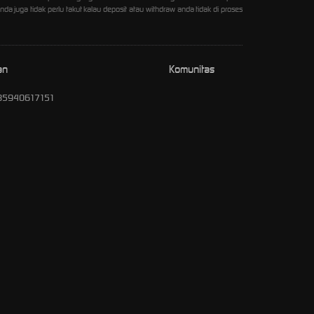
da juga tidak perlu takut kalau deposit atau withdraw anda tidak di proses
an
Komunitas
85940617151