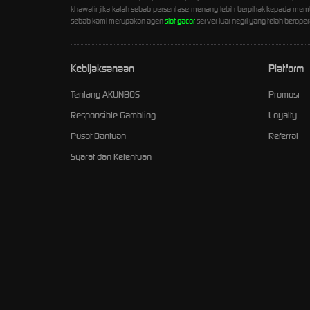
khawatir jika kalah sebab persentase menang lebih berpihak kepada member.
sebab kami merupakan agen
slot gacor
server luar negri yang telah beroper
Kebijaksanaan
Platform
Tentang AKUNBOS
Promosi
Responsible Gambling
Loyalty
Pusat Bantuan
Referral
Syarat dan Ketentuan