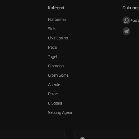
Kategori
Dukung
Hot Games
+62
Slots
Live Casino
Race
Togel
Olahraga
Crash Game
Arcade
Poker
E-Sports
Sabung Ayam