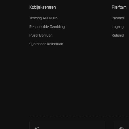
Kebijaksanaan
Platform
Tentang AKUNBOS
Promosi
Responsible Gambling
Loyalty
Pusat Bantuan
Referral
Syarat dan Ketentuan