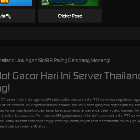
viaFly
Cricket Road
 Thailand Link Agen Slot88 Paling Gampang Menang!
Slot Gacor Hari Ini Server Thail
g!
ot777 server thailand dan agen slot88 untuk daftar zeus slot online 777 server luar negri terperc
 ini server thailand untuk dijadikan tempat bermain. Jadi untuk anda yang baru saja bergabung,
server luar negri terbaik ini pasti bayar berapapun kemenangan anda. Selain itu akunbos memil
ri di berikan kepada anda. Permainan slot88 yang terdapat di link daftar zeus slot online 777 serv
 Untuk itu anda tidak perlu tunggu lama lagi karena jackpot kami menanti anda hari ini juga. An
asi di bidang ini selama 10 tahun.