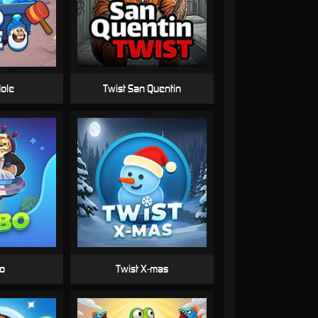
ole
Twist San Quentin
o
Twist X-mas