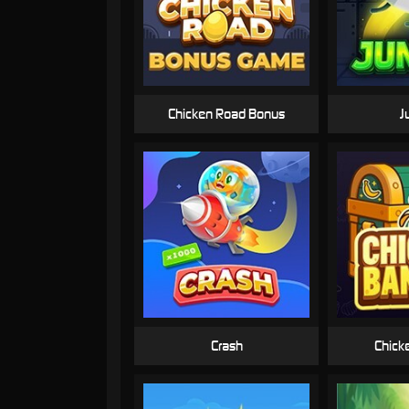
Chicken Road Bonus
J
Crash
Chick