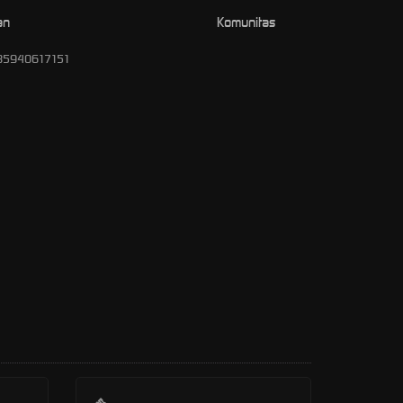
an
Komunitas
85940617151