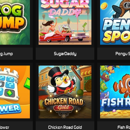
og Jump
SugarDaddy
Pengu S
Tower
Chicken Road Gold
Fish R